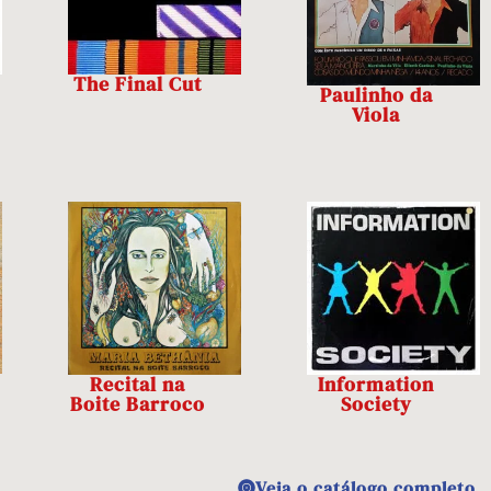
The Final Cut
Paulinho da
Viola
Recital na
Information
Boite Barroco
Society
Veja o catálogo completo