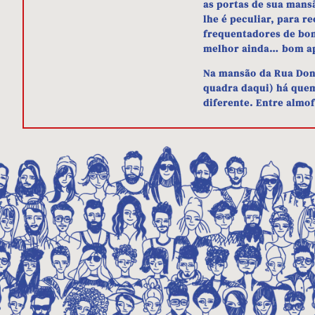
as portas de sua mans
lhe é peculiar, para re
frequentadores de bom
melhor ainda… bom ap
Na mansão da Rua Dona
quadra daqui) há que
diferente. Entre almo