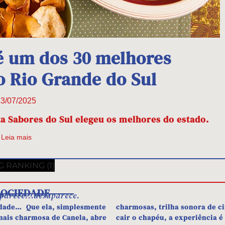
é um dos 30 melhores
o Rio Grande do Sul
3/07/2025
ta Sabores do Sul elegeu os melhores do estado.
Leia mais
SOCIEDADE
o
parece...desaparece.
idade… Que ela, simplesmente
charmosas, trilha sonora de 
mais charmosa de Canela, abre
cair o chapéu, a experiência 