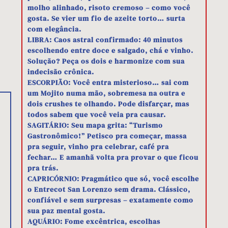
molho alinhado, risoto cremoso – como você
gosta. Se vier um fio de azeite torto… surta
com elegância.
LIBRA: Caos astral confirmado: 40 minutos
escolhendo entre doce e salgado, chá e vinho.
Solução? Peça os dois e harmonize com sua
indecisão crônica.
ESCORPIÃO: Você entra misterioso… sai com
um Mojito numa mão, sobremesa na outra e
dois crushes te olhando. Pode disfarçar, mas
todos sabem que você veia pra causar.
SAGITÁRIO: Seu mapa grita: “Turismo
Gastronômico!” Petisco pra começar, massa
pra seguir, vinho pra celebrar, café pra
fechar… E amanhã volta pra provar o que ficou
pra trás.
CAPRICÓRNIO: Pragmático que só, você escolhe
o Entrecot San Lorenzo sem drama. Clássico,
confiável e sem surpresas – exatamente como
sua paz mental gosta.
AQUÁRIO: Fome excêntrica, escolhas