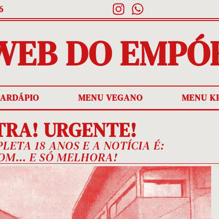
6
 WEB DO EMPÓ
ARDÁPIO
MENU VEGANO
MENU K
TRA! URGENTE!
ETA 18 ANOS E A NOTÍCIA É:
OM... E SÓ MELHORA!