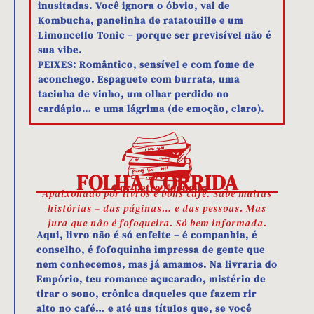
inusitadas. Você ignora o óbvio, vai de
Kombucha, panelinha de ratatouille e um
Limoncello Tonic – porque ser previsível não é
sua vibe.
PEIXES: Romântico, sensível e com fome de
aconchego. Espaguete com burrata, uma
tacinha de vinho, um olhar perdido no
cardápio… e uma lágrima (de emoção, claro).
FOLHA CORRIDA
- Por Letra Nogueira
Apaixonado por livros e bons café. Sabe muitas
histórias – das páginas… e das pessoas. Mas
jura que não é fofoqueira. Só bem informada.
Aqui, livro não é só enfeite – é companhia, é
conselho, é fofoquinha impressa de gente que
nem conhecemos, mas já amamos. Na livraria do
Empório, teu romance açucarado, mistério de
tirar o sono, crônica daqueles que fazem rir
alto no café… e até uns títulos que, se você