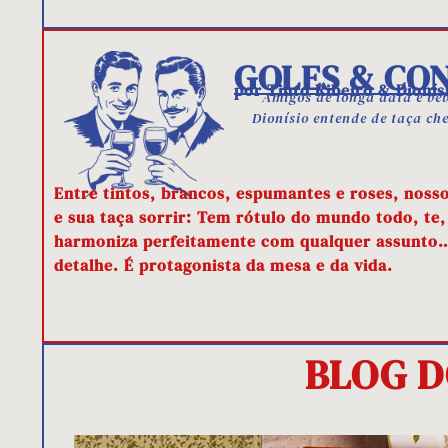
GOLES & CO
por Tinto Ribeiro & Dionís
Amigos de longa data e beb
Dionísio entende de taça ch
Entre tintos, brancos, espumantes e roses, nosso
e sua taça sorrir: Tem rótulo do mundo todo, te
harmoniza perfeitamente com qualquer assunto… 
detalhe. É protagonista da mesa e da vida.
BLOG D