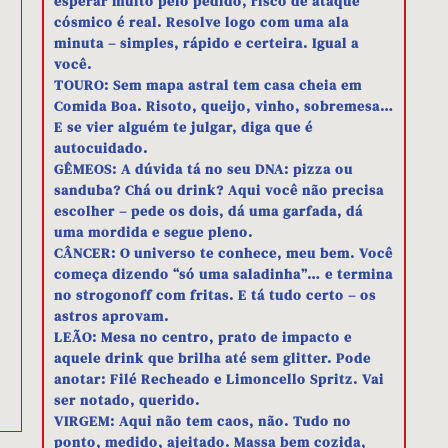
esperar muito pelo pedido, risco de ataque
cósmico é real. Resolve logo com uma ala
minuta – simples, rápido e certeira. Igual a
você.
TOURO: Sem mapa astral tem casa cheia em
Comida Boa. Risoto, queijo, vinho, sobremesa…
E se vier alguém te julgar, diga que é
autocuidado.
GÊMEOS: A dúvida tá no seu DNA: pizza ou
sanduba? Chá ou drink? Aqui você não precisa
escolher – pede os dois, dá uma garfada, dá
uma mordida e segue pleno.
CÂNCER: O universo te conhece, meu bem. Você
começa dizendo “só uma saladinha”… e termina
no strogonoff com fritas. E tá tudo certo – os
astros aprovam.
LEÃO: Mesa no centro, prato de impacto e
aquele drink que brilha até sem glitter. Pode
anotar: Filé Recheado e Limoncello Spritz. Vai
ser notado, querido.
VIRGEM: Aqui não tem caos, não. Tudo no
ponto, medido, ajeitado. Massa bem cozida,