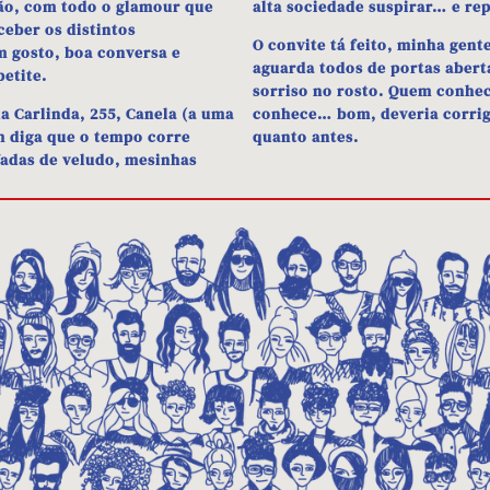
ão, com todo o glamour que
alta sociedade suspirar… e rep
ceber os distintos
O convite tá feito, minha gent
 gosto, boa conversa e
aguarda todos de portas abert
etite.
sorriso no rosto. Quem conhec
 Carlinda, 255, Canela (a uma
conhece… bom, deveria corrigi
m diga que o tempo corre
quanto antes.
fadas de veludo, mesinhas