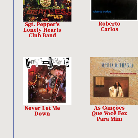
Roberto
Sgt. Pepper’s
Carlos
Lonely Hearts
Club Band
As Canções
Never Let Me
Que Você Fez
Down
Para Mim