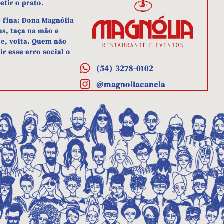
etir o prato.
e fina: Dona Magnólia
as, taça na mão e
e, volta. Quem não
r esse erro social o
(54) 3278-0102
@magnoliacanela