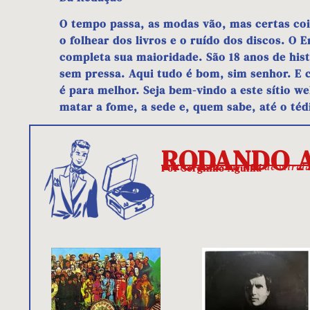
O tempo passa, as modas vão, mas certas co
o folhear dos livros e o ruído dos discos. O 
completa sua maioridade. São 18 anos de hist
sem pressa. Aqui tudo é bom, sim senhor. E 
é para melhor. Seja bem-vindo a este sítio w
matar a fome, a sede e, quem sabe, até o téd
RODANDO A
Crítico de discos e DJ de vitro
Por Serginho Agulha