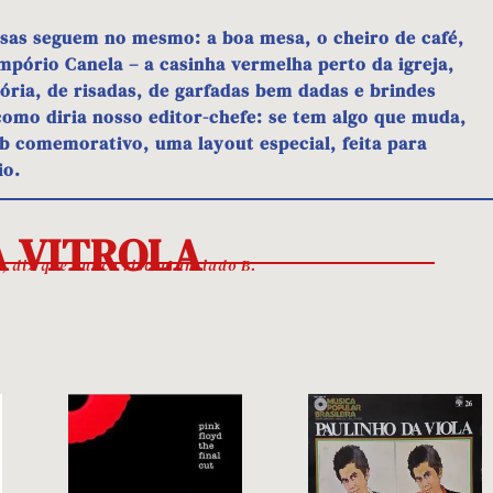
isas seguem no mesmo: a boa mesa, o cheiro de café,
Empório Canela – a casinha vermelha perto da igreja,
ória, de risadas, de garfadas bem dadas e brindes
como diria nosso editor-chefe: se tem algo que muda,
eb comemorativo, uma layout especial, feita para
io.
 VITROLA
la, diz que nunca riscou um lado B.