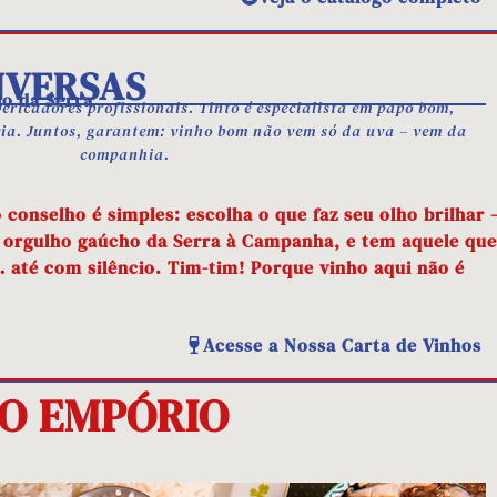
NVERSAS
io da Serra
ericadores profissionais. Tinto é especialista em papo bom,
eia. Juntos, garantem: vinho bom não vem só da uva – vem da
companhia.
 conselho é simples: escolha o que faz seu olho brilhar 
, orgulho gaúcho da Serra à Campanha, e tem aquele que
até com silêncio. Tim-tim! Porque vinho aqui não é
Acesse a Nossa Carta de Vinhos
O EMPÓRIO