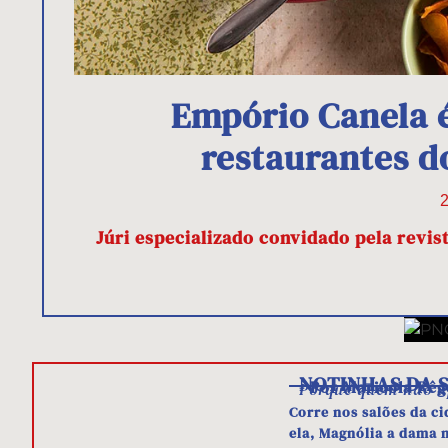
Empório Canela 
restaurantes d
2
Júri especializado convidado pela revis
NOTINHAS DA 
- Por Maricola Rêg
Porque quem não a
Corre nos salões da c
ela, Magnólia a dama 