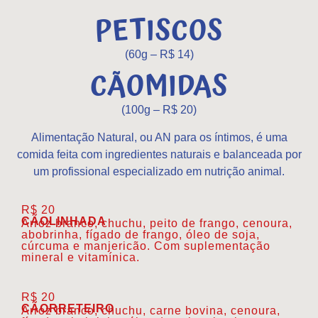
PETISCOS
(60g – R$ 14)
CÃOMIDAS
(100g – R$ 20)
Alimentação Natural, ou AN para os íntimos, é uma
comida feita com ingredientes naturais e balanceada por
um profissional especializado em nutrição animal.
R$ 20
CÃOLINHADA
Arroz branco, chuchu, peito de frango, cenoura,
abobrinha, fígado de frango, óleo de soja,
cúrcuma e manjericão. Com suplementação
mineral e vitamínica.
R$ 20
CÃORRETEIRO
Arroz branco, chuchu, carne bovina, cenoura,